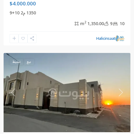
$4.000.000
1350 م2 10+9
2
1,350.00 m
9
10
الرياض
,
المملكة
Halicinsaat
العربية
السعودية
بيع
نشيط
revious
Next