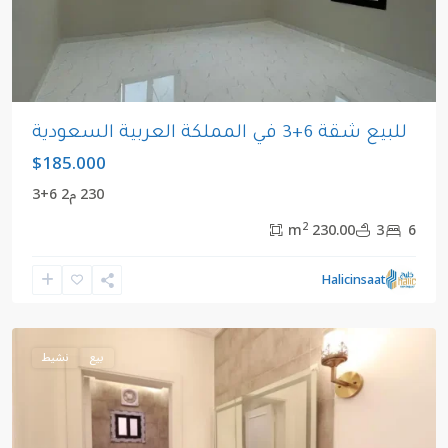
للبيع شقة 6+3 في المملكة العربية السعودية
$185.000
230 م2 6+3
2
230.00 m
3
6
مكي
,
المملكة
Halicinsaat
العربية
السعودية
بيع
نشيط