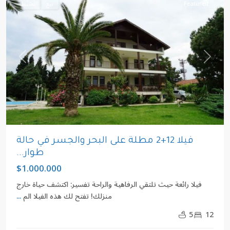
Featured
بيع
نشيط
revious
Next
فيلا 12+2 مطلة على البحر والجسر في حالة
طوار...
$1.000.000
فيلا رائعة حيث تلتقي الرفاهية والراحة تفسير: اكتشف حياة خارج
منزلك! تفتح لك هذه الفيلا الم
...
5
12