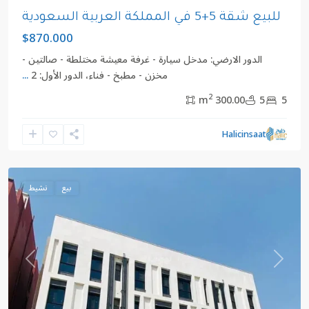
للبيع شقة 5+5 في المملكة العربية السعودية
$870.000
الدور الارضي: مدخل سيارة - غرفة معيشة مختلطة - صالتين -
مخزن - مطبخ - فناء، الدور الأول: 2
...
2
300.00 m
5
5
مكي
,
المملكة
Halicinsaat
العربية
السعودية
بيع
نشيط
revious
Next