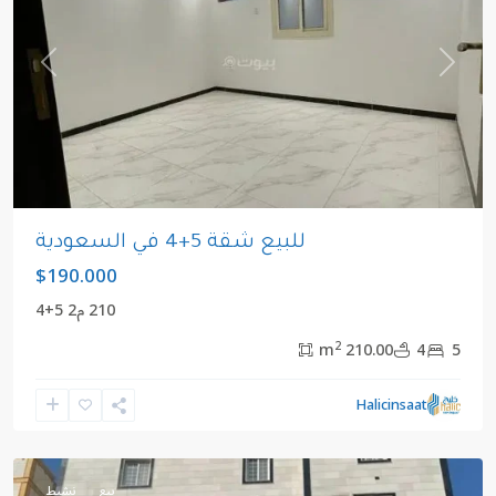
revious
Next
للبيع شقة 5+4 في السعودية
$190.000
210 م2 5+4
2
210.00 m
4
5
مكي
,
المملكة
Halicinsaat
العربية
السعودية
بيع
نشيط