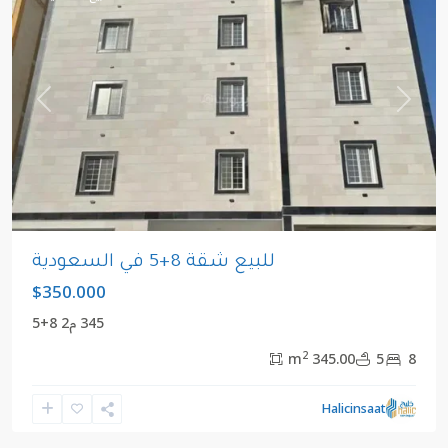
revious
Next
للبيع شقة 8+5 في السعودية
$350.000
345 م2 8+5
2
345.00 m
5
8
مكي
,
المملكة
Halicinsaat
العربية
السعودية