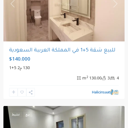
revious
Next
للبيع شقة 5+1 في المملكة العربية السعودية
$140.000
130 م2 5+1
2
130.00 m
3
4
مكي
,
المملكة
Halicinsaat
العربية
السعودية
بيع
نشيط