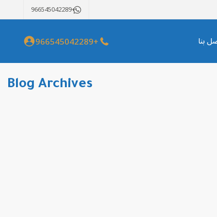
+966545042289
+966545042289
صل بنا
Blog Archives