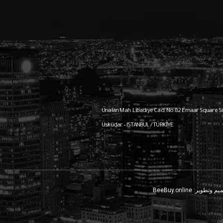
Ünalan Mah. Libadiye Cad. No:82
Emaar Square Sit
Üsküdar – ISTANBUL / TÜRKİYE
يم وتطوير:
BeeBuy.online