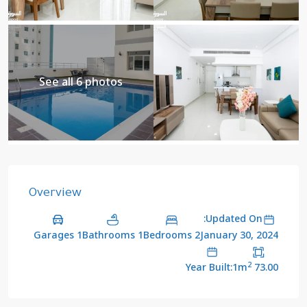
See all 6 photos
Overview
Updated On:
1 Garages
1 Bathrooms
2 Bedrooms
January 30, 2024
2
Year Built:1
73.00 m