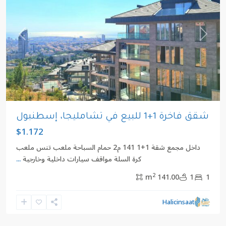
revious
Next
شقق فاخرة 1+1 للبيع في تشامليجا، إسطنبول
$1.172
داخل مجمع شقة 1+1 141 م2 حمام السباحة ملعب تنس ملعب
كرة السلة مواقف سيارات داخلية وخارجية
...
2
141.00 m
1
1
يعقوب
,
Halicinsaat
بيليك
دوزو