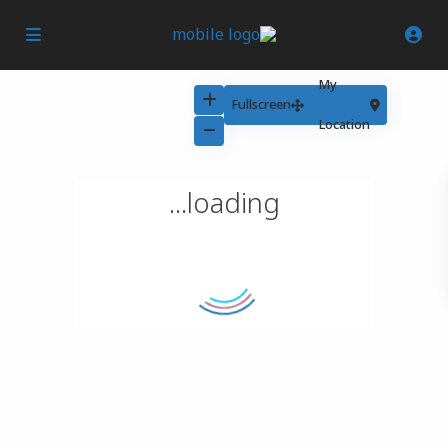
My
Fullscreen
Location
loading...