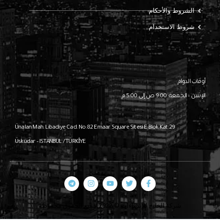
الشروط والأحكام
شروط الاستخدام
أوقات الدوام
الإثنين – الجمعة: 9:00 ص إلى 5:00 م
Ünalan Mah. Libadiye Cad. No:82
Emaar Square Sitesi E Blok Kat:29
Üsküdar – ISTANBUL / TÜRKİYE
شركة الخليج للإنشاءات © 2022 جميع الحقوق محفوظة