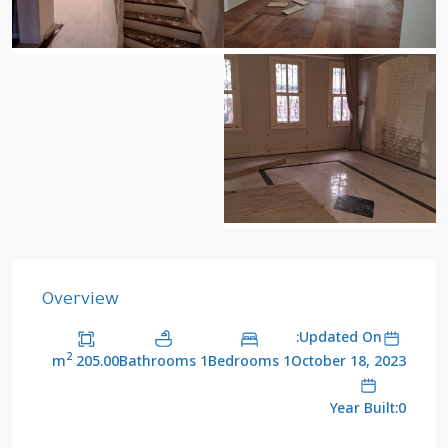
Overview
Updated On:
2
205.00 m
1 Bathrooms
1 Bedrooms
October 18, 2023
Year Built:0