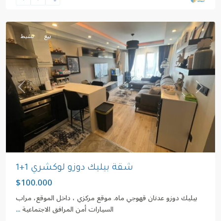
أدنانكاهفيتشي
,
إسطنبول
بيع
نشيط
revious
Next
شقة بيليك دوزو لوكشري 1+1
$100.000
بيليك دوزو عدنان قهوجي ماه. موقع مركزي ، داخل الموقع، مراب
السيارات أمن المرافق الاجتماعية
...