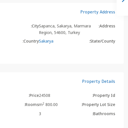
Property Address
City:
Sapanca, Sakarya, Marmara
Address:
Region, 54600, Turkey
Country:
Sakarya
State/County:
Property Details
Price:
24508
Property Id:
2
Rooms:
800.00 m
Property Lot Size:
3
Bathrooms: