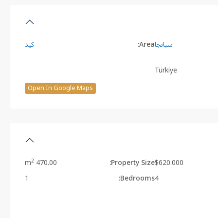
سبانجا
Area:
كيد
Türkiye
Open In Google Maps
2
470.00 m
Property Size:
$620.000
1
Bedrooms:
4