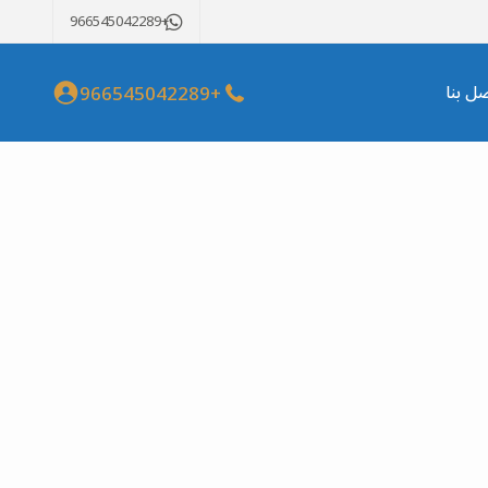
+966545042289
+966545042289
صل بنا