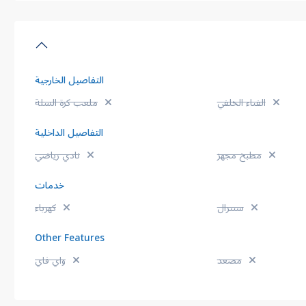
التفاصيل الخارجية
الفناء الخلفي
ملعب كرة السلة
التفاصيل الداخلية
مطبخ مجهز
نادي رياضي
خدمات
سنترال
كهرباء
Other Features
مصعد
واي فاي