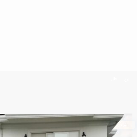
بيع
فلل
نشيط