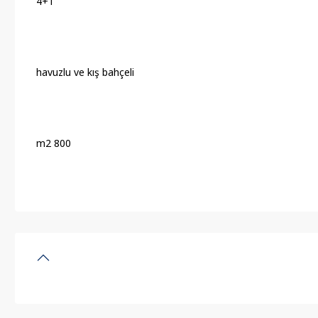
4+1
havuzlu ve kış bahçeli
800 m2