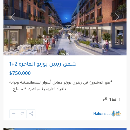
revious
Next
شقق زيتين بورنو الفاخرة 2+1
$750.000
*يقع المشروع في زيتون بورنو مقابل أسوار القسطنطينية وبوابة
بلغراد التاريخية مباشرة. * مساح
...
1
1
زيتون
بورنو
,
Halicinsaat
زيتون
بورنو