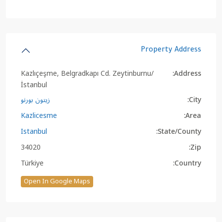
Property Address
Kazlıçeşme, Belgradkapı Cd. Zeytinburnu/
Address:
İstanbul
City:
زيتون بورنو
Kazlicesme
Area:
Istanbul
State/County:
34020
Zip:
Türkiye
Country:
Open In Google Maps