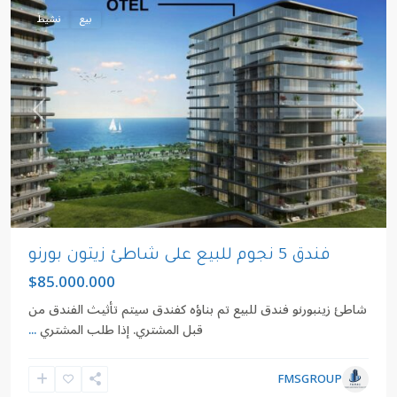
بيع
نشيط
revious
Next
فندق 5 نجوم للبيع على شاطئ زيتون بورنو
$85.000.000
شاطئ زينبورنو فندق للبيع تم بناؤه كفندق سيتم تأثيث الفندق من
قبل المشتري. إذا طلب المشتري
...
FMSGROUP