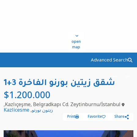
open
map
Advanced Search
بيع
شقق
شقق زيتين بورنو الفاخرة 3+1
$1.200.000
Kazlıçeşme, Belgradkapı Cd. Zeytinburnu/İstanbul,
زيتون بورنو
,
Kazlicesme
Print
Favorite
Share