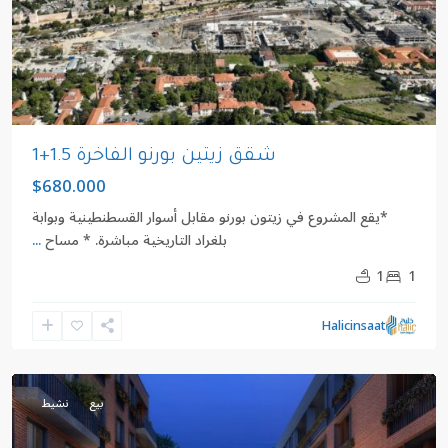
revious
Next
شقق زيتين بورنو الفاخرة 1.5+1
$680.000
*يقع المشروع في زيتون بورنو مقابل أسوار القسطنطينية وبوابة
بلغراد التاريخية مباشرة. * مساح
...
1
1
كيزليسمي
,
Halicinsaat
زيتون
بورنو
بيع
نشيط