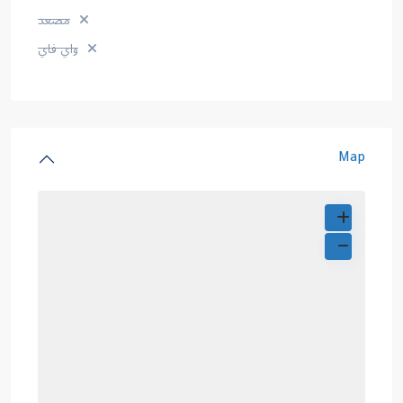
مصعد
واي فاي
Map