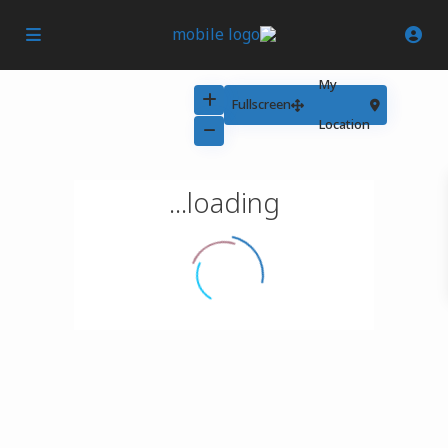
My
Fullscreen
Location
loading...