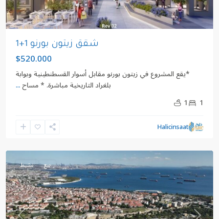
شقق زيتون بورنو 1+1
$520.000
*يقع المشروع في زيتون بورنو مقابل أسوار القسطنطينية وبوابة
بلغراد التاريخية مباشرة. * مساح
...
1
1
كيزليسمي
,
Halicinsaat
زيتون
بورنو
بيع
نشيط