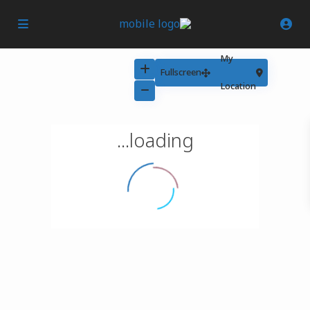
My
Fullscreen
Location
loading...