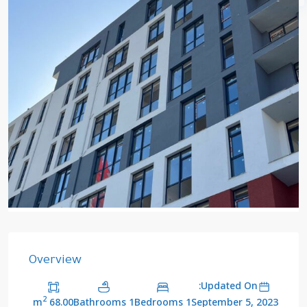
Overview
Updated On:
2
68.00 m
1 Bathrooms
1 Bedrooms
September 5, 2023