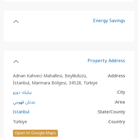
Energy Savings
Property Address
Adnan Kahveci Mahallesi, Beylikdüzü,
Address:
İstanbul, Marmara Bölgesi, 34528, Türkiye
City:
بيليك دوزو
Area:
عدنان قهوجي
Istanbul
State/County:
Türkiye
Country:
Open In Google Maps