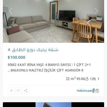
revious
Next
شقة بيليك دوزو الطابق 4
$100.000
2+1 95M2 4.KAT BİNA YAŞI: 4 BANYO SAYISI : 1 ÇİFT
...
BALKONLU KALİTELİ İŞÇİLİK ÇİFT ASANSÖR K
2
95.00 m
1
1
كيلي
,
Halicinsaat
بيليك
دوزو