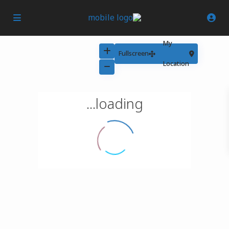
My
Fullscreen
Location
loading...