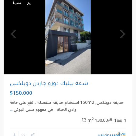
بيع
نشيط
revious
Next
شقة بيليك دوزو جاردن دوبلكس
$150.000
حديقة دوبلكس, 150m2 استخدام حديقة منفصلة ، تقع على حافة
وادي الحياة ، في مفهوم مبنى البوتي
...
2
130.00 m
1
1
Halicinsaat