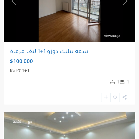
revious
Next
شقة بيليك دوزو 1+1 ليف مرمرة
$100.000
1+1 Kat:7
1
1
مركز
,
بيليك
دوزو
بيع
نشيط