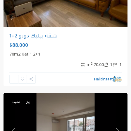
شقة بيليك دوزو 2+1
$88.000
2+1 70m2 Kat 1
2
70.00 m
1
1
يعقوب
,
Halicinsaat
بيليك
دوزو
بيع
نشيط