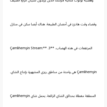
وهضبة بوكوت مثالية لأولئك الذين يريدون نسيان حرارة الصيف
وقضاء وقت هادئ في أحضان الطبيعة. هناك أيضا سكن في منازل
المرتفعات في هذه الهضاب. **3. Çamlıhemşin Stream:**
Çamlıhemşin هي واحدة من مناطق ريزي المشهورة بإنتاج الشاي.
المنطقة مغطاة بحدائق الشاي الرائعة. يحمل شاي Çamlıhemşin