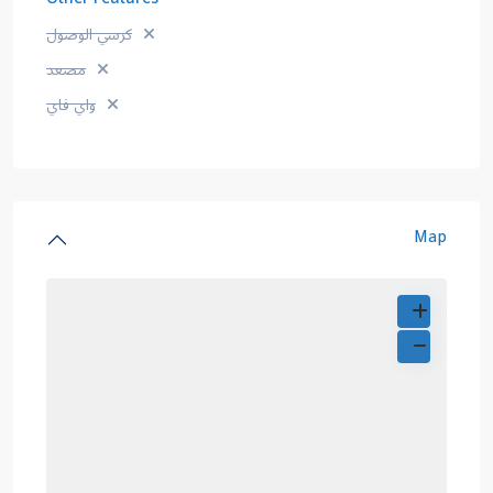
كرسي الوصول
مصعد
واي فاي
Map