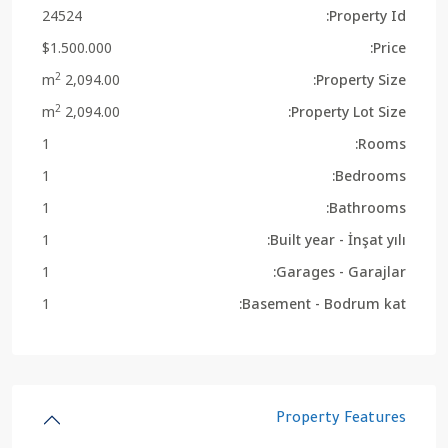
24524
Property Id:
$1.500.000
Price:
2
2,094.00 m
Property Size:
2
2,094.00 m
Property Lot Size:
1
Rooms:
1
Bedrooms:
1
Bathrooms:
1
Built year - İnşat yılı:
1
Garages - Garajlar:
1
Basement - Bodrum kat:
Property Features