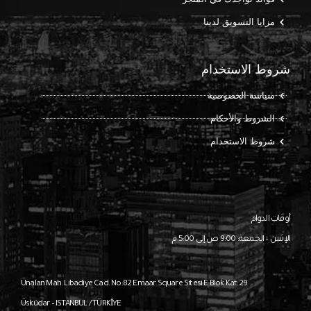
مزايا التسويق لدينا
شروط الاستخدام
سياسة الخصوصية
الشروط والأحكام
شروط الاستخدام
أوقات الدوام
الإثنين – الجمعة: 9:00 ص إلى 5:00 م
Ünalan Mah. Libadiye Cad. No:82
Emaar Square Sitesi E Blok Kat:29
Üsküdar – ISTANBUL / TÜRKİYE